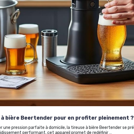
à bière Beertender pour en profiter pleinement ?
r une pression parfaite à domicile, la tireuse à bière Beertender se 
idissement performant, cet appareil promet de redéfinir …